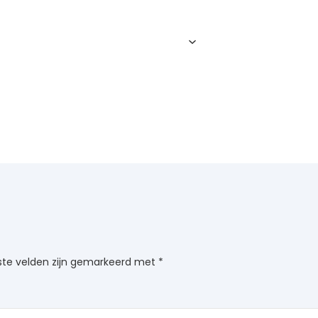
Home
Cursussen
agenda
biotens
ste velden zijn gemarkeerd met
*